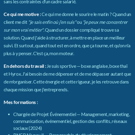
sans les contraintes d'un cadre salarié.
Ce qui me motive :
Ce qui me donne le sourire le matin ? Quand un
client me dit
"je sais enfin où j'en suis"
ou
"je peux me concentrer
sur mon vrai métier"
. Quand un dossier compliqué trouve sa
solution. Quand j'aide à structurer, à mettre en place un meilleur
suivi. Et surtout, quand tout est en ordre, que ça tourne, et qu'on n'a
plus à y penser. C'est ça, mon moteur.
En dehors du travail :
Je suis sportive — boxe anglaise, boxe thaï
et Hyrox. J'ai besoin de me dépenser et de me dépasser autant que
de m'organiser. Cette énergie et cette rigueur, je les retrouve dans
chaque mission que j'entreprends.
Mes formations :
Chargée de Projet Événementiel — Management, marketing,
communication, événementiel, gestion des conflits, réseaux
sociaux (2024)